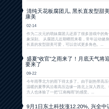
清纯天花板腐团儿, 黑长直发型甜美
康美
02-14
作为二次元的萌妹腐团儿还原了很多游戏中的角
象深刻。 从腐团儿近期晒照来看，常年运动健
长直的发型甜美可爱，可以尝试更多角色。...
盛夏“收官”之雨来了！月底天气将
要来了
09-22
今年雨季北方的雨下得太多了。由于副热带高压
温暖的夏季风沿着高压边缘一路北上深入西北、
方人也体验了一把“江南梅雨”的感受。...
9月1日东土科技涨12.20%, 兴全