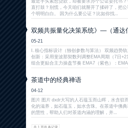
最近手头紧想贷款，却被要求办个公证委托书？
直打鼓？别慌，今天咱们就掰开了揉碎了，把公
个明明白白。 因为什么要公证？比如你找...
双频共振量化决策系统》—（通达
05-21
Ⅰ. 核心指标设计（独创参数与算法） ​双频趋势轨道（
创新：采用斐波那契数列调整EMA周期（7日+21
组合更贴合主力操盘节奏 ​EMA7（紫色）​：EMA..
茶道中的经典禅语
04-12
图片 图片 dxdr大写的人石蕴玉而山晖，水含
化的滋养，如石蕴玉，如水含珠。在茶道中佛典
的慧性，帮助人们对茶道内涵的理解，并...
共 1 页/8 条记录