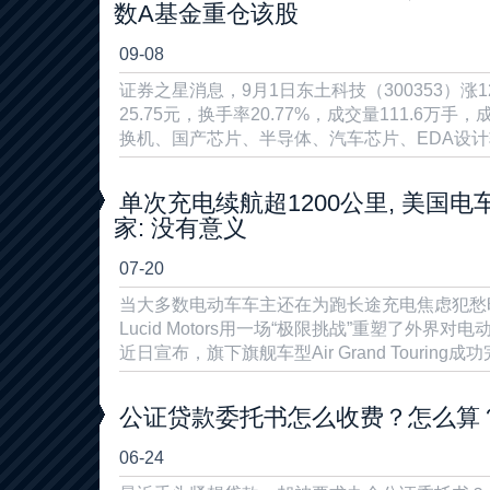
数A基金重仓该股
09-08
证券之星消息，9月1日东土科技（300353）涨1
25.75元，换手率20.77%，成交量111.6万手
换机、国产芯片、半导体、汽车芯片、EDA设计软件
单次充电续航超1200公里, 美国电
家: 没有意义
07-20
当大多数电动车车主还在为跑长途充电焦虑犯愁
Lucid Motors用一场“极限挑战”重塑了外界对电
近日宣布，旗下旗舰车型Air Grand Touring成功完
公证贷款委托书怎么收费？怎么算
06-24