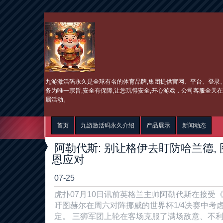
九游激活码永久是全球有名的体育品牌,集团提供官网、平台、登录、
务为唯一宗旨,安全有保障,让您玩得安全,开心游戏，公司客服全天
属活动。
首页
九游激活码永久介绍
产品展示
新闻动态
阿勒代斯: 别让格伊去盯防哈兰德,
恩应对
07-25
虎扑07月10日讯前英格兰主帅阿勒代斯在接受
吁图赫尔在周六对阵挪威的世界杯1/4决赛中考
定。 三狮军团上轮在客场克服了满场敌意、不利条